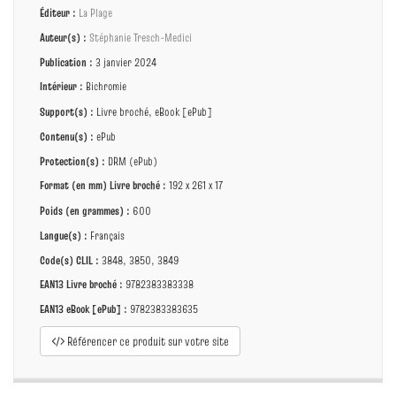
Éditeur :
La Plage
Auteur(s) :
Stéphanie Tresch-Medici
Publication :
3 janvier 2024
Intérieur :
Bichromie
Support(s) :
Livre broché, eBook [ePub]
Contenu(s) :
ePub
Protection(s) :
DRM (ePub)
Format (en mm)
Livre broché
:
192 x 261 x 17
Poids (en grammes) :
600
Langue(s) :
Français
Code(s) CLIL :
3848, 3850, 3849
EAN13 Livre broché :
9782383383338
EAN13 eBook [ePub] :
9782383383635
Référencer ce produit sur votre site