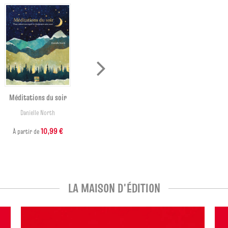
Méditations du soir
Le Sacre des Saisons
Danielle North
Kirsty Gallagher
10,99 €
16,99 €
À partir de
LA MAISON D'ÉDITION