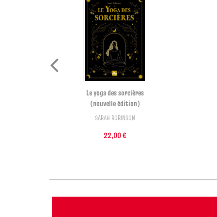
Le yoga des sorcières
(nouvelle édition)
SARAH ROBINSON
€
22,00 €