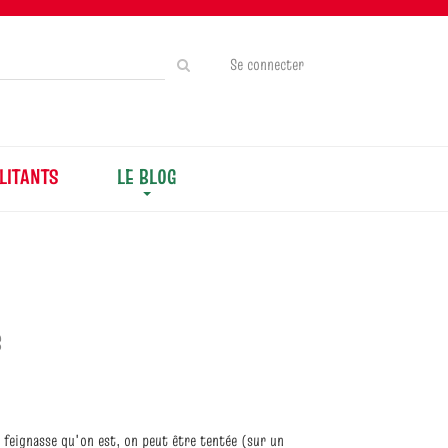
Rechercher
Se connecter
sur
le
site
LITANTS
LE BLOG
S
 feignasse qu'on est, on peut être tentée (sur un