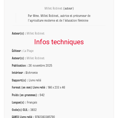
Millet Robinet
(auteur)
Par Mme. Millet Robinet, autrice et précurseur de
l’agriculture moderne et de l’éducation féminine
Auteur(s) :
Millet Robinet
Infos techniques
Éditeur :
La Plage
Auteur(s) :
Millet Robinet
Publication :
26 novembre 2025
Intérieur :
Bichromie
Support(s) :
Livre relié
Format (en mm)
Livre relié
:
186 x 233 x 46
Poids (en grammes) :
942
Langue(s) :
Français
Code(s) CLIL :
3832
EAN13 Livre relié :
9782383385790