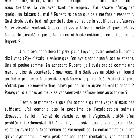
marchandise, un objet dont nous dédaignons la personnalité et dont
nous traitons la vie avec tant de mépris. J’ai essayé d’imaginer
quelqu’un faisant du mal à Rupert et de ce que cela me ferait ressentir.
Quel droit avais-je d’infliger de la douleur et de la souffrance à d’autres
êtres vivants, surtout à ceux qui avaient les caractéristiques et les
traits de caractère que je tenais en si haute estime en ce qui concerne
Rupert ?
J’ai alors considéré le prix pour lequel j’avais acheté Rupert :
dix livres (£)– c’était la valeur que l’on avait attribuée à son existence.
Une si petite somme. En achetant Rupert, je l’avais traité comme une
marchandise et pourtant, à mes yeux, il n’était pas un objet sur lequel
un échange d’argent pouvait constituer une propriété. Mais si Rupert
n’était pas une marchandise, alors pourquoi un autre animal le serait ?
Pourquoi d’autres animaux se verraient-ils refuser leur autonomie ?
C’est à ce moment-là que j’ai compris qu’être vegan n’était pas
suffisant. J’ai compris que le problème de l’exploitation animale
dépassait de loin l’achat de viande et qu’il s’agissait plutôt d’un
problème fondamental lié à la façon dont nous envisageons notre
relation avec les autres formes de vie sensibles. La consommation n’est
qu’un symptôme. Le vrai problème est notre mentalité, une mentalité