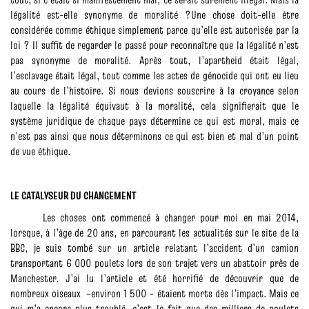
légalité est-elle synonyme de moralité ?Une chose doit-elle être
considérée comme éthique simplement parce qu’elle est autorisée par la
loi ? Il suffit de regarder le passé pour reconnaître que la légalité n’est
pas synonyme de moralité. Après tout, l’apartheid était légal,
l’esclavage était légal, tout comme les actes de génocide qui ont eu lieu
au cours de l’histoire. Si nous devions souscrire à la croyance selon
laquelle la légalité équivaut à la moralité, cela signifierait que le
système juridique de chaque pays détermine ce qui est moral, mais ce
n’est pas ainsi que nous déterminons ce qui est bien et mal d’un point
de vue éthique.
LE CATALYSEUR DU CHANGEMENT
Les choses ont commencé à changer pour moi en mai 2014,
lorsque, à l’âge de 20 ans, en parcourant les actualités sur le site de la
BBC, je suis tombé sur un article relatant l’accident d’un camion
transportant 6 000 poulets lors de son trajet vers un abattoir près de
Manchester. J’ai lu l’article et été horrifié de découvrir que de
nombreux oiseaux –environ 1 500 – étaient morts dès l’impact. Mais ce
qui m’a encore plus troublé, c’est le fait que des milliers de poulets