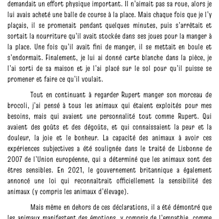
demandait un effort physique important. Il n’aimait pas sa roue, alors je
lui avais acheté une balle de course à la place. Mais chaque fois que je l’y
plaçais, il se promenait pendant quelques minutes, puis s’arrêtait et
sortait la nourriture qu’il avait stockée dans ses joues pour la manger à
la place. Une fois qu’il avait fini de manger, il se mettait en boule et
s’endormait. Finalement, je lui ai donné carte blanche dans la pièce, je
l’ai sorti de sa maison et je l’ai placé sur le sol pour qu’il puisse se
promener et faire ce qu’il voulait.
Tout en continuant à regarder Rupert manger son morceau de
brocoli, j’ai pensé à tous les animaux qui étaient exploités pour mes
besoins, mais qui avaient une personnalité tout comme Rupert. Qui
avaient des goûts et des dégoûts, et qui connaissaient la peur et la
douleur, la joie et le bonheur. La capacité des animaux à avoir ces
expériences subjectives a été soulignée dans le traité de Lisbonne de
2007 de l’Union européenne, qui a déterminé que les animaux sont des
êtres sensibles. En 2021, le gouvernement britannique a également
annoncé une loi qui reconnaîtrait officiellement la sensibilité des
animaux (y compris les animaux d’élevage).
Mais même en dehors de ces déclarations, il a été démontré que
les animaux manifestent des émotions, y compris de l’empathie, comme