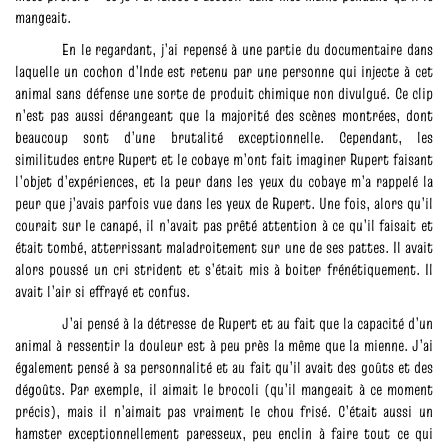
mangeait.
En le regardant, j’ai repensé à une partie du documentaire dans
laquelle un cochon d’Inde est retenu par une personne qui injecte à cet
animal sans défense une sorte de produit chimique non divulgué. Ce clip
n’est pas aussi dérangeant que la majorité des scènes montrées, dont
beaucoup sont d’une brutalité exceptionnelle. Cependant, les
similitudes entre Rupert et le cobaye m’ont fait imaginer Rupert faisant
l’objet d’expériences, et la peur dans les yeux du cobaye m’a rappelé la
peur que j’avais parfois vue dans les yeux de Rupert. Une fois, alors qu’il
courait sur le canapé, il n’avait pas prêté attention à ce qu’il faisait et
était tombé, atterrissant maladroitement sur une de ses pattes. Il avait
alors poussé un cri strident et s’était mis à boiter frénétiquement. Il
avait l’air si effrayé et confus.
J’ai pensé à la détresse de Rupert et au fait que la capacité d’un
animal à ressentir la douleur est à peu près la même que la mienne. J’ai
également pensé à sa personnalité et au fait qu’il avait des goûts et des
dégoûts. Par exemple, il aimait le brocoli (qu’il mangeait à ce moment
précis), mais il n’aimait pas vraiment le chou frisé. C’était aussi un
hamster exceptionnellement paresseux, peu enclin à faire tout ce qui