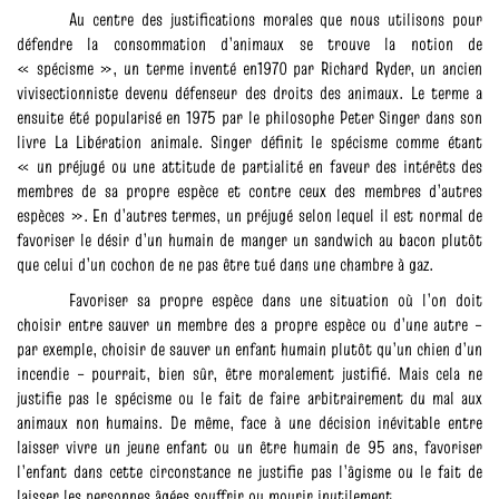
Au centre des justifications morales que nous utilisons pour
défendre la consommation d’animaux se trouve la notion de
« spécisme », un terme inventé en1970 par Richard Ryder, un ancien
vivisectionniste devenu défenseur des droits des animaux. Le terme a
ensuite été popularisé en 1975 par le philosophe Peter Singer dans son
livre La Libération animale. Singer définit le spécisme comme étant
« un préjugé ou une attitude de partialité en faveur des intérêts des
membres de sa propre espèce et contre ceux des membres d’autres
espèces ». En d’autres termes, un préjugé selon lequel il est normal de
favoriser le désir d’un humain de manger un sandwich au bacon plutôt
que celui d’un cochon de ne pas être tué dans une chambre à gaz.
Favoriser sa propre espèce dans une situation où l’on doit
choisir entre sauver un membre des a propre espèce ou d’une autre –
par exemple, choisir de sauver un enfant humain plutôt qu’un chien d’un
incendie – pourrait, bien sûr, être moralement justifié. Mais cela ne
justifie pas le spécisme ou le fait de faire arbitrairement du mal aux
animaux non humains. De même, face à une décision inévitable entre
laisser vivre un jeune enfant ou un être humain de 95 ans, favoriser
l’enfant dans cette circonstance ne justifie pas l’âgisme ou le fait de
laisser les personnes âgées souffrir ou mourir inutilement.