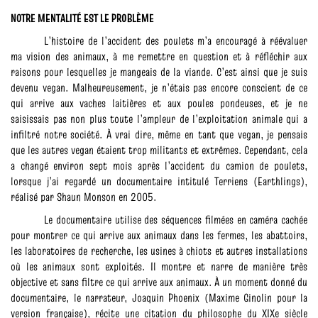
NOTRE MENTALITÉ EST LE PROBLÈME
L’histoire de l’accident des poulets m’a encouragé à réévaluer
ma vision des animaux, à me remettre en question et à réfléchir aux
raisons pour lesquelles je mangeais de la viande. C’est ainsi que je suis
devenu vegan. Malheureusement, je n’étais pas encore conscient de ce
qui arrive aux vaches laitières et aux poules pondeuses, et je ne
saisissais pas non plus toute l’ampleur de l’exploitation animale qui a
infiltré notre société. À vrai dire, même en tant que vegan, je pensais
que les autres vegan étaient trop militants et extrêmes. Cependant, cela
a changé environ sept mois après l’accident du camion de poulets,
lorsque j’ai regardé un documentaire intitulé Terriens (Earthlings),
réalisé par Shaun Monson en 2005.
Le documentaire utilise des séquences filmées en caméra cachée
pour montrer ce qui arrive aux animaux dans les fermes, les abattoirs,
les laboratoires de recherche, les usines à chiots et autres installations
où les animaux sont exploités. Il montre et narre de manière très
objective et sans filtre ce qui arrive aux animaux. À un moment donné du
documentaire, le narrateur, Joaquin Phoenix (Maxime Ginolin pour la
version française), récite une citation du philosophe du XIXe siècle