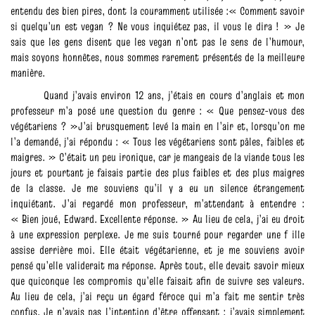
entendu des bien pires, dont la couramment utilisée :« Comment savoir
si quelqu’un est vegan ? Ne vous inquiétez pas, il vous le dira ! » Je
sais que les gens disent que les vegan n’ont pas le sens de l’humour,
mais soyons honnêtes, nous sommes rarement présentés de la meilleure
manière.
Quand j’avais environ 12 ans, j’étais en cours d’anglais et mon
professeur m’a posé une question du genre : « Que pensez-vous des
végétariens ? »J’ai brusquement levé la main en l’air et, lorsqu’on me
l’a demandé, j’ai répondu : « Tous les végétariens sont pâles, faibles et
maigres. » C’était un peu ironique, car je mangeais de la viande tous les
jours et pourtant je faisais partie des plus faibles et des plus maigres
de la classe. Je me souviens qu’il y a eu un silence étrangement
inquiétant. J’ai regardé mon professeur, m’attendant à entendre :
« Bien joué, Edward. Excellente réponse. » Au lieu de cela, j’ai eu droit
à une expression perplexe. Je me suis tourné pour regarder une f ille
assise derrière moi. Elle était végétarienne, et je me souviens avoir
pensé qu’elle validerait ma réponse. Après tout, elle devait savoir mieux
que quiconque les compromis qu’elle faisait afin de suivre ses valeurs.
Au lieu de cela, j’ai reçu un égard féroce qui m’a fait me sentir très
confus. Je n’avais pas l’intention d’être offensant ; j’avais simplement