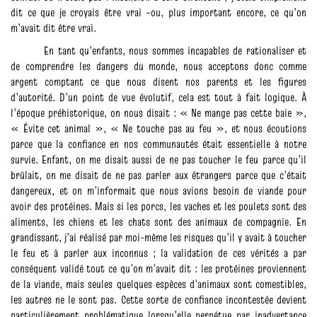
dit ce que je croyais être vrai –ou, plus important encore, ce qu’on
m’avait dit être vrai.
En tant qu’enfants, nous sommes incapables de rationaliser et
de comprendre les dangers du monde, nous acceptons donc comme
argent comptant ce que nous disent nos parents et les figures
d’autorité. D’un point de vue évolutif, cela est tout à fait logique. À
l’époque préhistorique, on nous disait : « Ne mange pas cette baie »,
« Évite cet animal », « Ne touche pas au feu », et nous écoutions
parce que la confiance en nos communautés était essentielle à notre
survie. Enfant, on me disait aussi de ne pas toucher le feu parce qu’il
brûlait, on me disait de ne pas parler aux étrangers parce que c’était
dangereux, et on m’informait que nous avions besoin de viande pour
avoir des protéines. Mais si les porcs, les vaches et les poulets sont des
aliments, les chiens et les chats sont des animaux de compagnie. En
grandissant, j’ai réalisé par moi-même les risques qu’il y avait à toucher
le feu et à parler aux inconnus ; la validation de ces vérités a par
conséquent validé tout ce qu’on m’avait dit : les protéines proviennent
de la viande, mais seules quelques espèces d’animaux sont comestibles,
les autres ne le sont pas. Cette sorte de confiance incontestée devient
particulièrement problématique lorsqu’elle perpétue par inadvertance