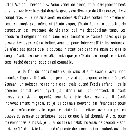
Ralph Waldo Emerson : « Vous venez de dîner, et si scrupuleusement
que l’abattoir soit caché dans la gracieuse distance de kilomètres, il y a
complicité. » Je me suis senti en colère et frustré contre moi-même en
reconnaissant que, même si j’étais vegan, j’étais toujours coupable de
perpétuer ces systèmes de violence qui me dégoûtaient tant. Les
produits d’origine animale dans mon assiette existaient parce que je
payais des gens, même indirectement, pour faire souffrir les animaux.
Ce n’est pas parce que le couteau n’était pas dans ma main ou que le
sang n’était pas sur mes vêtements que je n’étais pas complice – tout
aussi taché de sang, tout aussi coupable.
À la fin du documentaire, je suis allé m’asseoir avec mon
hamster Rupert. Il était mon premier vrai compagnon animal – à part
Batman, un poisson rouge noir que j’avais quand j’étais enfant – et le
premier animal avec lequel j’ai établi un lien profond. Il était
merveilleux et a apporté une telle joie dans ma vie. Il était
incroyablement mignon, et je lui donnais souvent des friandises pour
pouvoir m’asseoir et le regarder saisir la nourriture avec ses petites
pattes et essayer de grignoter tout ce que je lui donnais. Alors, pour
me remonter le moral, je lui ai donné un petit morceau de brocoli – son
mets préféré – et je l’ai laissé s’asseoir dans mes mains pendant qu’il le