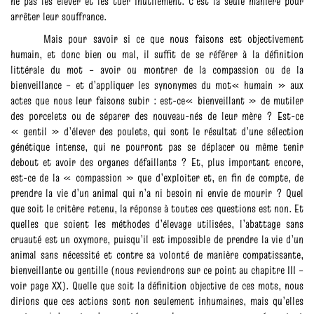
ne pas les élever et les tuer inutilement. C’est la seule manière pour
arrêter leur souffrance.
Mais pour savoir si ce que nous faisons est objectivement
humain, et donc bien ou mal, il suffit de se référer à la définition
littérale du mot – avoir ou montrer de la compassion ou de la
bienveillance – et d’appliquer les synonymes du mot« humain » aux
actes que nous leur faisons subir : est-ce« bienveillant » de mutiler
des porcelets ou de séparer des nouveau-nés de leur mère ? Est-ce
« gentil » d’élever des poulets, qui sont le résultat d’une sélection
génétique intense, qui ne pourront pas se déplacer ou même tenir
debout et avoir des organes défaillants ? Et, plus important encore,
est-ce de la « compassion » que d’exploiter et, en fin de compte, de
prendre la vie d’un animal qui n’a ni besoin ni envie de mourir ? Quel
que soit le critère retenu, la réponse à toutes ces questions est non. Et
quelles que soient les méthodes d’élevage utilisées, l’abattage sans
cruauté est un oxymore, puisqu’il est impossible de prendre la vie d’un
animal sans nécessité et contre sa volonté de manière compatissante,
bienveillante ou gentille (nous reviendrons sur ce point au chapitre III –
voir page XX). Quelle que soit la définition objective de ces mots, nous
dirions que ces actions sont non seulement inhumaines, mais qu’elles