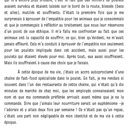
avaient survécu et étaient laissés sur le bord de la route, blessés (becs
et ailes), mutilés et souffrants. C’était la première fois que je me
surprenais à éprouver de l’empathie pour les animaux que je consommais
et que je commençais à réfléchir au traitement que nous leur réservons
d’un point de vue éthique. Il m’a fallu me confronter au fait que ces
animaux ont la capacité de souffrir, ce qui, bien qu’évident, ne m’avait
jamais effleuré. Cela m’a conduit à éprouver de l’empathie non seulement
pour les poulets impliqués dans cet accident, mais aussi pour les
poulets qui étaient élevés pour moi. Après tout, eux aussi souffraient.
Mais ils souffraient à cause des choix que je faisais.
À cette époque de ma vie, j’étais un accro autoproclamé d’une
chaîne de fast-food spécialisée dans le poulet. En fait, je me rendais si
souvent dans l’un des restaurants de cette chaîne, qui n’était qu’à dix
minutes de marche de chez moi, que les employés connaissaient mon
nom et que ma commande préférée arrivait avant même que je ne la
commande. Dire que j’aimais leur nourriture serait un euphémisme –je
l’adorais et y allais deux fois par semaine ! Ce n’était pas qu’un repas,
c’était une part non négligeable de mon identité et de ma vie à cette
époque.