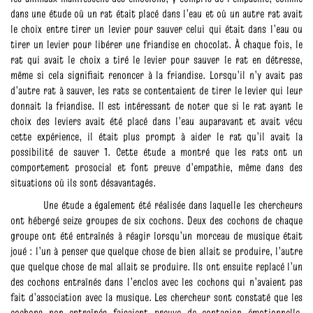
dans une étude où un rat était placé dans l’eau et où un autre rat avait
le choix entre tirer un levier pour sauver celui qui était dans l’eau ou
tirer un levier pour libérer une friandise en chocolat. À chaque fois, le
rat qui avait le choix a tiré le levier pour sauver le rat en détresse,
même si cela signifiait renoncer à la friandise. Lorsqu’il n’y avait pas
d’autre rat à sauver, les rats se contentaient de tirer le levier qui leur
donnait la friandise. Il est intéressant de noter que si le rat ayant le
choix des leviers avait été placé dans l’eau auparavant et avait vécu
cette expérience, il était plus prompt à aider le rat qu’il avait la
possibilité de sauver 1. Cette étude a montré que les rats ont un
comportement prosocial et font preuve d’empathie, même dans des
situations où ils sont désavantagés.
Une étude a également été réalisée dans laquelle les chercheurs
ont hébergé seize groupes de six cochons. Deux des cochons de chaque
groupe ont été entraînés à réagir lorsqu’un morceau de musique était
joué : l’un à penser que quelque chose de bien allait se produire, l’autre
que quelque chose de mal allait se produire. Ils ont ensuite replacé l’un
des cochons entraînés dans l’enclos avec les cochons qui n’avaient pas
fait d’association avec la musique. Les chercheur sont constaté que les
cochons non entraînés faisaient preuve de contagion émotionnelle,