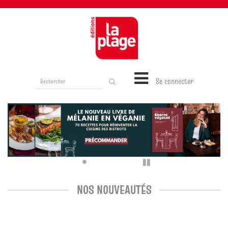
Rechercher
Se connecter
sur
le
site
Pause
NOS NOUVEAUTÉS