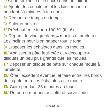
3/
Chauffer l’huile et le sucre dans un faitout.
4/
Ajouter les échalotes et les laisser confire
pendant 30 minutes à feu doux.
5/
Remuer de temps en temps.
6/
Saler et poivrer.
7/
Préchauffer le four à 180 °C (th. 6).
8/
Répartir le vinaigre dans 4 moules à tartelettes.
Les incliner pour bien napper tout le fond.
9/
Disposer les échalotes dans les moules.
10/
Abaisser la pâte feuilletée et y découper 4
disques un peu plus grands que les moules.
11/
Déposer un disque de pâte sur chaque moule à
tartelette.
12/
Ôter l’excédent éventuel et faire entrer les bords
de la pâte entre les échalotes et le moule.
13/
Cuire pendant 35 minutes au four.
14/
Retourne rsur une assiette et servir tiède.
Extrait de :