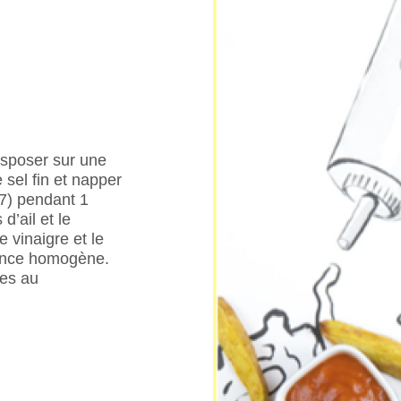
isposer sur une
sel fin et napper
-7) pendant 1
d’ail et le
 vinaigre et le
tance homogène.
nes au