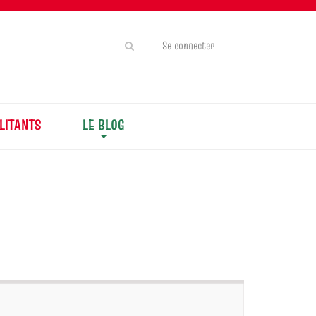
Rechercher
Se connecter
sur
le
site
LITANTS
LE BLOG