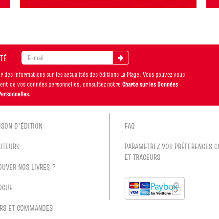
ITÉ
 des informations sur les actualités des éditions La Plage. Vous pouvez vous
ement de vos données personnelles, consultez notre
Charte sur les Données
Personnelles
.
ISON D'ÉDITION
FAQ
UTEURS
PARAMÉTREZ VOS PRÉFÉRENCES C
ET TRACEURS
OUVER NOS LIVRES ?
OGUE
RS ET COMMANDES