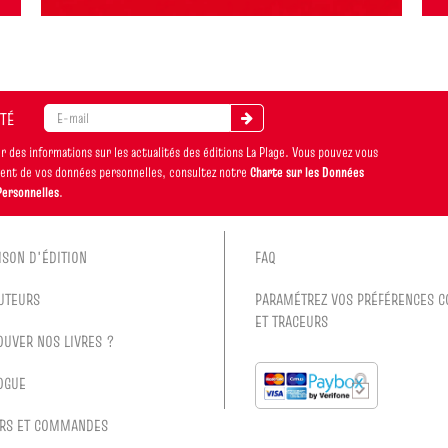
ITÉ
 des informations sur les actualités des éditions La Plage. Vous pouvez vous
ement de vos données personnelles, consultez notre
Charte sur les Données
Personnelles
.
ISON D'ÉDITION
FAQ
UTEURS
PARAMÉTREZ VOS PRÉFÉRENCES C
ET TRACEURS
OUVER NOS LIVRES ?
OGUE
RS ET COMMANDES