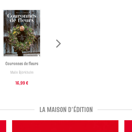
Couronnes de fleurs
La couture des feignasses
Malin Björkholm
THENOT-M+BRISAC-J
16,99 €
19,95 €
LA MAISON D'ÉDITION