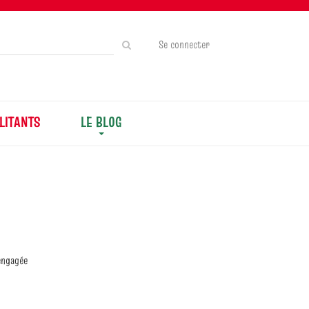
Rechercher
Se connecter
sur
le
site
LITANTS
LE BLOG
engagée