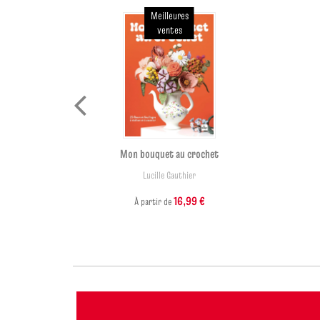
Meilleures
ventes
ard
Mon bouquet au crochet
Lucille Gauthier
16,99 €
À partir de