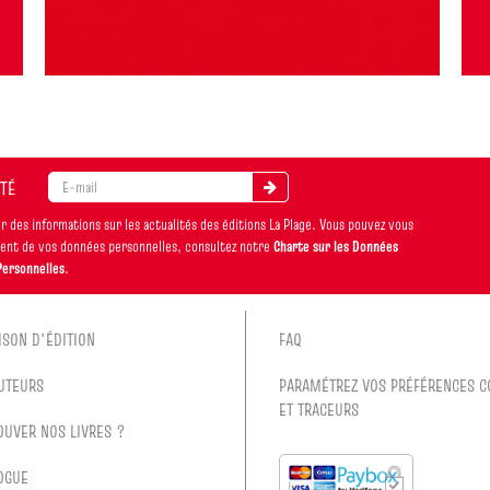
ITÉ
 des informations sur les actualités des éditions La Plage. Vous pouvez vous
ement de vos données personnelles, consultez notre
Charte sur les Données
Personnelles
.
ISON D'ÉDITION
FAQ
UTEURS
PARAMÉTREZ VOS PRÉFÉRENCES C
ET TRACEURS
OUVER NOS LIVRES ?
OGUE