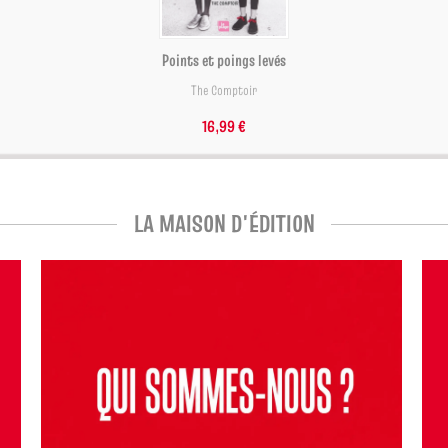
Points et poings levés
The Comptoir
16,99 €
LA MAISON D'ÉDITION