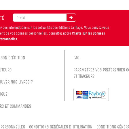
ITÉ
 des informations sur les actualités des éditions La Plage. Vous pouvez vous
ement de vos données personnelles, consultez notre
Charte sur les Données
Personnelles
.
ISON D'ÉDITION
FAQ
UTEURS
PARAMÉTREZ VOS PRÉFÉRENCES C
ET TRACEURS
OUVER NOS LIVRES ?
OGUE
RS ET COMMANDES
 PERSONNELLES
CONDITIONS GÉNÉRALES D'UTILISATION
CONDITIONS GÉNÉRA