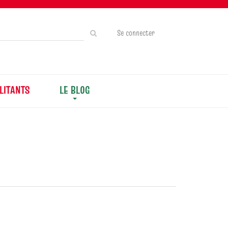
Rechercher
Se connecter
sur
le
site
LITANTS
LE BLOG