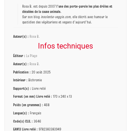
Rosa B. est depuis 2007
l'une des porte-parole les plus drôles et
décalées de la cause animale.
Sur son blog
insolente-veggie.com
, elle décrit avec humour le
quotidien des végétariens et vegans d'aujourd'hui.
Auteur(s) :
Rosa B.
Infos techniques
Éditeur :
La Plage
Auteur(s) :
Rosa B.
Publication :
20 août 2025
Intérieur :
Bichromie
Support(s) :
Livre relié
Format (en mm)
Livre relié
:
170 x 240 x 13
Poids (en grammes) :
468
Langue(s) :
Français
Code(s) CLIL :
3646
EAN13 Livre relié :
9782383383949