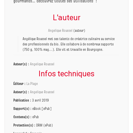
gourmands… découvrez toutes ses utilisations !
L'auteur
Angelique Roussel
(auteur)
Angélique Roussel met ses talents de créatrice culinaire au service
des professionnels du bio. Elle collabore à de nombreux supports
(750 g, 100% mag...). Elle vit et travaille en Bourgogne.
Auteur(s) :
Angelique Roussel
Infos techniques
Éditeur :
La Plage
Auteur(s) :
Angelique Roussel
Publication :
3 avril 2019
Support(s) :
eBook [ePub]
Contenu(s) :
ePub
Protection(s) :
DRM (ePub)