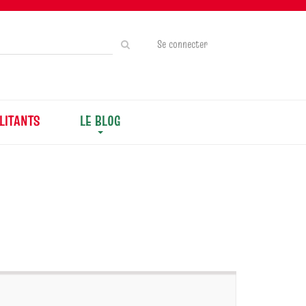
Rechercher
Se connecter
sur
le
site
LITANTS
LE BLOG