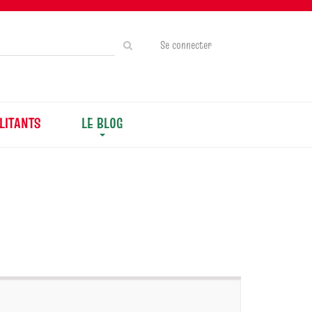
Rechercher
Se connecter
sur
le
site
LITANTS
LE BLOG