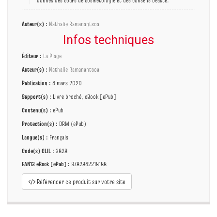
donnes des cours de cosmétologie et des conseils beauté.
Auteur(s) :
Nathalie Ramanantsoa
Infos techniques
Éditeur :
La Plage
Auteur(s) :
Nathalie Ramanantsoa
Publication :
4 mars 2020
Support(s) :
Livre broché, eBook [ePub]
Contenu(s) :
ePub
Protection(s) :
DRM (ePub)
Langue(s) :
Français
Code(s) CLIL :
3828
EAN13 eBook [ePub] :
9782842218188
Référencer ce produit sur votre site