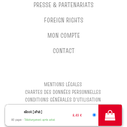
PRESSE & PARTENARIATS
FOREIGN RIGHTS
MON COMPTE
CONTACT
MENTIONS LÉGALES
CHARTES DES DONNÉES PERSONNELLES
CONDITIONS GÉNÉRALES D'UTILISATION
CONDITIONS GÉNÉRALES DE VENTE
eBook [ePub]
CHARTE DE RÉFÉRENCEMENT
8,49 €
80 pages
Téléchargement après achat