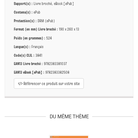
Support(s) :
Livre broché, eBook [ePub]
Contenu(s) :
ePub
Protection(s) :
DRM (ePub)
Format (en mm)
Livre broché
:
190 x 260 x 13
Poids (en grammes) :
524
Langue(s) :
Français
Code(s) CLIL :
3841
EAN13 Livre broché :
9782383381037
EAN13 eBook [ePub] :
9782383382508
Référencer ce produit sur votre site
DU MÊME THÈME