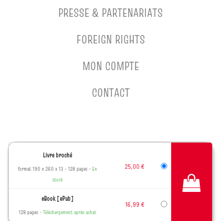
PRESSE & PARTENARIATS
FOREIGN RIGHTS
MON COMPTE
CONTACT
MENTIONS LÉGALES
Livre broché
CHARTES DES DONNÉES PERSONNELLES
25,00 €
format 190 x 260 x 13
128 pages
En
CONDITIONS GÉNÉRALES D'UTILISATION
stock
CONDITIONS GÉNÉRALES DE VENTE
eBook [ePub]
CHARTE DE RÉFÉRENCEMENT
16,99 €
128 pages
Téléchargement après achat