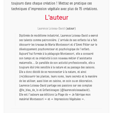
toujours dans chaque création ! Mettez en pratique ces
techniques d’impression végétale avec plus de 15 créations.
L'auteur
Laurence Loiseau-David
(auteur)
Diplômée de modélisme industriel, Laurence Loiseau-David a exercé
ses talents comme patronnière. L'arrivée de ses enfants lui a fait
découvrir les travaux de Maria Montessori et d'Emmi Pikler sur le
développement psychomoteur et psychologique de l'enfant.
Aujourd'hui formée à la pédagogie Montessori, elle a consacré
son temps et sa créativité à son nouveau métier d'assistante
maternelle... En parallèle de son activité professionnelle, elle a
toujours été très sensible à la nature et au passage des saisons.
Elle a donc décidé de se reconnecter à la nature, et ainsi
(re)découvrir les plantes, leurs noms, leurs secrets et la manière
de les utiliser, aussi bien en cuisine, en soin ou en décoration.
Laurence Loiseau-David partage ses passions sur ses comptes
@le_bleu_de_lo et Enfantissages (@laurenceloiseaudavid).
Elle est l'auteure aux éditions La Plage de « Je fabrique mon
matériel Montessori » et « Impressions Végétales ».