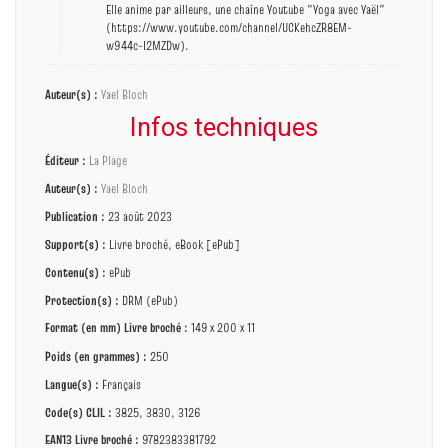
Elle anime par ailleurs, une chaîne Youtube "Yoga avec Yaël"
(https://www.youtube.com/channel/UCKehcZR8EM-
w944c-I2MZDw).
Auteur(s) :
Yael Bloch
Infos techniques
Éditeur :
La Plage
Auteur(s) :
Yael Bloch
Publication :
23 août 2023
Support(s) :
Livre broché, eBook [ePub]
Contenu(s) :
ePub
Protection(s) :
DRM (ePub)
Format (en mm)
Livre broché
:
149 x 200 x 11
Poids (en grammes) :
250
Langue(s) :
Français
Code(s) CLIL :
3825, 3830, 3126
EAN13 Livre broché :
9782383381792