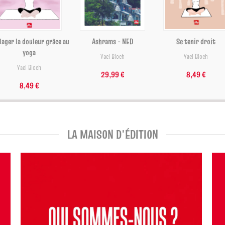
lager la douleur grâce au
Ashrams - NED
Se tenir droit
yoga
Yael Bloch
Yael Bloch
Yael Bloch
29,99 €
8,49 €
8,49 €
LA MAISON D'ÉDITION