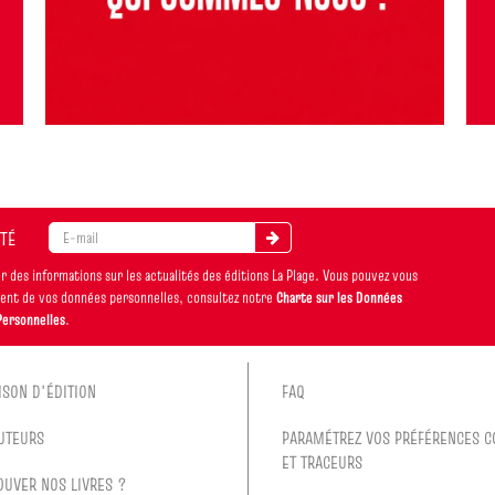
ITÉ
 des informations sur les actualités des éditions La Plage. Vous pouvez vous
ement de vos données personnelles, consultez notre
Charte sur les Données
Personnelles
.
ISON D'ÉDITION
FAQ
UTEURS
PARAMÉTREZ VOS PRÉFÉRENCES C
ET TRACEURS
OUVER NOS LIVRES ?