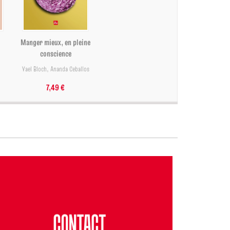
Manger mieux, en pleine
conscience
Yael Bloch
,
Ananda Ceballos
7,49 €