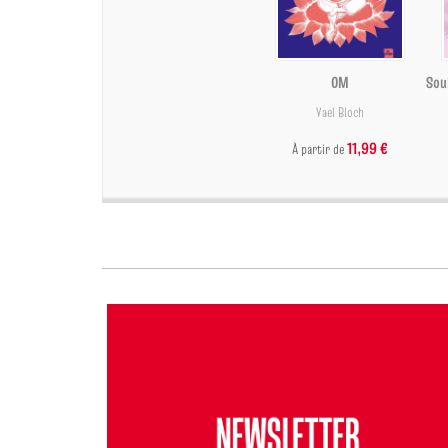
OM
Sou
Yael Bloch
11,99 €
À partir de