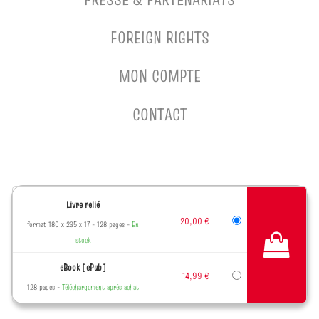
FOREIGN RIGHTS
MON COMPTE
CONTACT
MENTIONS LÉGALES
Livre relié
CHARTES DES DONNÉES PERSONNELLES
20,00 €
format 180 x 235 x 17
128 pages
En
CONDITIONS GÉNÉRALES D'UTILISATION
stock
CONDITIONS GÉNÉRALES DE VENTE
eBook [ePub]
CHARTE DE RÉFÉRENCEMENT
14,99 €
128 pages
Téléchargement après achat