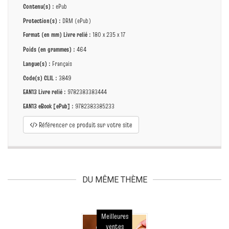
Contenu(s) :
ePub
Protection(s) :
DRM (ePub)
Format (en mm)
Livre relié
:
180 x 235 x 17
Poids (en grammes) :
464
Langue(s) :
Français
Code(s) CLIL :
3849
EAN13 Livre relié :
9782383383444
EAN13 eBook [ePub] :
9782383385233
Référencer ce produit sur votre site
DU MÊME THÈME
Meilleures
ventes