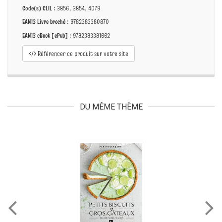
Code(s) CLIL :
3856, 3854, 4079
EAN13 Livre broché :
9782383380870
EAN13 eBook [ePub] :
9782383381662
Référencer ce produit sur votre site
DU MÊME THÈME