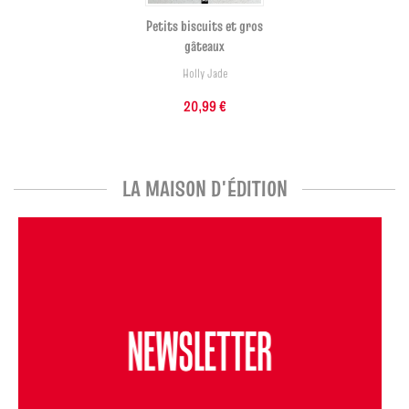
Petits biscuits et gros
gâteaux
Holly Jade
20,99 €
LA MAISON D'ÉDITION