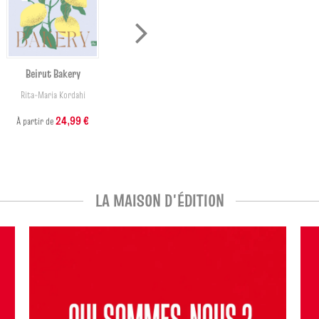
Beirut Bakery
Ayurvéda cuisine pour tous
les jours
Rita-Maria Kordahi
Archcena Nagalingam
24,99 €
À partir de
24,99 €
À partir de
LA MAISON D'ÉDITION