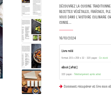
DÉCOUVREZ LA CUISINE TRADITIONNE
RECETTES VÉGÉTALES, FRAÎCHES, PL
VOUS DANS L’HISTOIRE CULINAIRE C
CONSE...
16/10/2024
Livre relié
format 203 x 259 x 32
320 pages
En stock
eBook [ePub]
320 pages
Téléchargement après achat
Comment récupérer et lire mon e