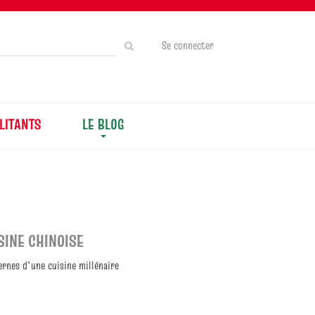
Rechercher
Se connecter
sur
le
site
LITANTS
LE BLOG
ISINE CHINOISE
ernes d'une cuisine millénaire