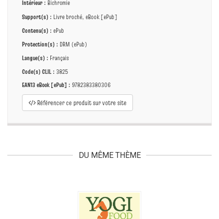
Intérieur :
Bichromie
Support(s) :
Livre broché, eBook [ePub]
Contenu(s) :
ePub
Protection(s) :
DRM (ePub)
Langue(s) :
Français
Code(s) CLIL :
3825
EAN13 eBook [ePub] :
9782383380306
Référencer ce produit sur votre site
DU MÊME THÈME