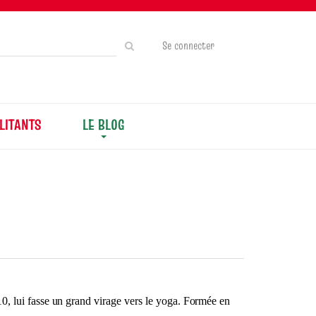
Rechercher
Se connecter
sur
le
site
LITANTS
LE BLOG
10, lui fasse un grand virage vers le yoga. Formée en