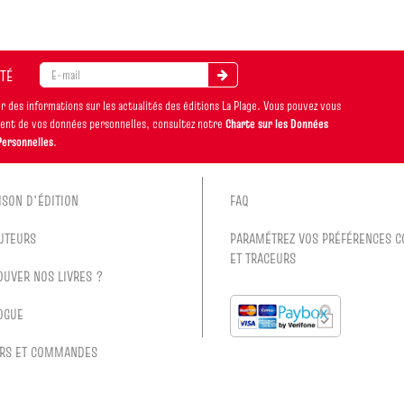
ITÉ
 des informations sur les actualités des éditions La Plage. Vous pouvez vous
ement de vos données personnelles, consultez notre
Charte sur les Données
Personnelles
.
ISON D'ÉDITION
FAQ
UTEURS
PARAMÉTREZ VOS PRÉFÉRENCES C
ET TRACEURS
OUVER NOS LIVRES ?
OGUE
RS ET COMMANDES