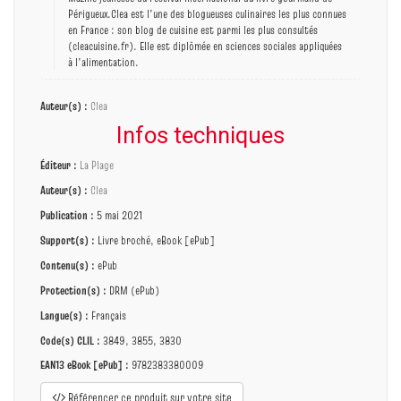
Périgueux.Clea est l'une des blogueuses culinaires les plus connues
en France : son blog de cuisine est parmi les plus consultés
(cleacuisine.fr). Elle est diplômée en sciences sociales appliquées
à l'alimentation.
Auteur(s) :
Clea
Infos techniques
Éditeur :
La Plage
Auteur(s) :
Clea
Publication :
5 mai 2021
Support(s) :
Livre broché, eBook [ePub]
Contenu(s) :
ePub
Protection(s) :
DRM (ePub)
Langue(s) :
Français
Code(s) CLIL :
3849, 3855, 3830
EAN13 eBook [ePub] :
9782383380009
Référencer ce produit sur votre site