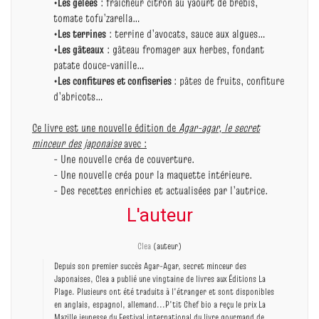
•
Les gelées
: fraîcheur citron au yaourt de brebis,
tomate tofu’zarella…
•
Les terrines
: terrine d’avocats, sauce aux algues…
•
Les gâteaux
: gâteau fromager aux herbes, fondant
patate douce-vanille…
•
Les confitures et confiseries
: pâtes de fruits, confiture
d’abricots…
Ce livre est une nouvelle édition de
Agar-agar, le secret
minceur des japonaise
avec :
- Une nouvelle créa de couverture.
- Une nouvelle créa pour la maquette intérieure.
- Des recettes enrichies et actualisées par l’autrice.
L'auteur
Clea
(auteur)
Depuis son premier succès Agar-Agar, secret minceur des
Japonaises, Clea a publié une vingtaine de livres aux Éditions La
Plage. Plusieurs ont été traduits à l'étranger et sont disponibles
en anglais, espagnol, allemand...P'tit Chef bio a reçu le prix La
Mazille jeunesse du Festival international du livre gourmand de