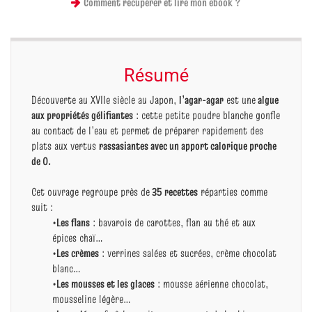
Comment récupérer et lire mon ebook ?
Résumé
Découverte au XVIIe siècle au Japon,
l’agar-agar
est une
algue
aux propriétés gélifiantes
: cette petite poudre blanche gonfle
au contact de l’eau et permet de préparer rapidement des
plats aux vertus
rassasiantes avec un apport calorique proche
de 0.
Cet ouvrage regroupe près de
35 recettes
réparties comme
suit :
•
Les flans
: bavarois de carottes, flan au thé et aux
épices chaï…
•
Les crèmes
: verrines salées et sucrées, crème chocolat
blanc…
•
Les mousses et les glaces
: mousse aérienne chocolat,
mousseline légère…