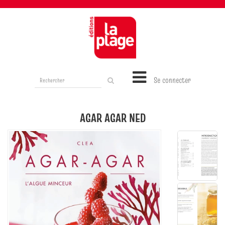
Rechercher
Se connecter
sur
le
site
AGAR AGAR NED