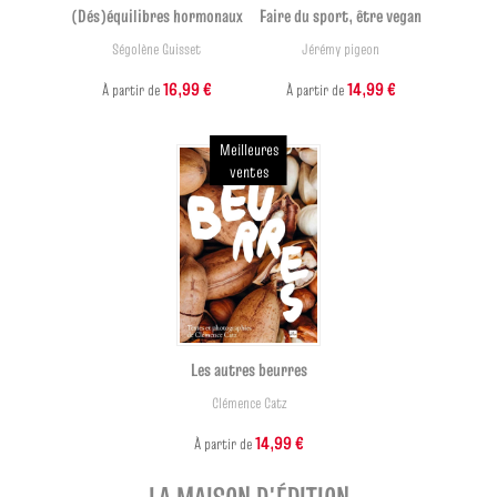
(Dés)équilibres hormonaux
Faire du sport, être vegan
Ségolène Guisset
Jérémy pigeon
16,99 €
14,99 €
À partir de
À partir de
Meilleures
ventes
Les autres beurres
Clémence Catz
14,99 €
À partir de
LA MAISON D'ÉDITION