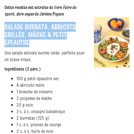
Cette recette est extraite du livre
Faire du
sport, être vegan
de Jérémy Pigeon
SALADE BURRATA, ABRICOTS
GRILLÉS, MÂCHE & PETIT
ÉPEAUTRE
Une salade estivale sucrée‑salée, parfaite pour
un pique‑nique.
Ingrédients (2 pers.)
100 g petit épeautre sec
4 abricots mûrs
1 branche de romarin
2 poignées de mâche
20 g noix
3 c. à c. vinaigre balsamique
2 burratas (125 g)
1 c. à s. graines de courge
2 c. à s. huile de noix