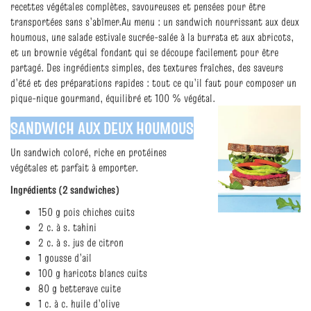
recettes végétales complètes, savoureuses et pensées pour être
transportées sans s’abîmer.Au menu : un sandwich nourrissant aux deux
houmous, une salade estivale sucrée‑salée à la burrata et aux abricots,
et un brownie végétal fondant qui se découpe facilement pour être
partagé. Des ingrédients simples, des textures fraîches, des saveurs
d’été et des préparations rapides : tout ce qu’il faut pour composer un
pique‑nique gourmand, équilibré et 100 % végétal.
SANDWICH AUX DEUX HOUMOUS
Un sandwich coloré, riche en protéines
végétales et parfait à emporter.
Ingrédients (2 sandwiches)
150 g pois chiches cuits
2 c. à s. tahini
2 c. à s. jus de citron
1 gousse d’ail
100 g haricots blancs cuits
80 g betterave cuite
1 c. à c. huile d’olive