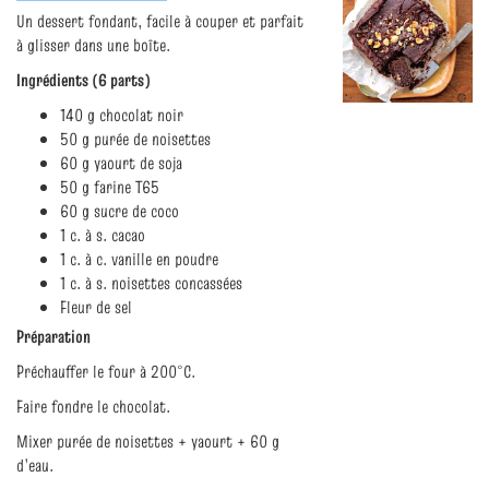
Un dessert fondant, facile à couper et parfait
à glisser dans une boîte.
Ingrédients (6 parts)
140 g chocolat noir
50 g purée de noisettes
60 g yaourt de soja
50 g farine T65
60 g sucre de coco
1 c. à s. cacao
1 c. à c. vanille en poudre
1 c. à s. noisettes concassées
Fleur de sel
Préparation
Préchauffer le four à 200°C.
Faire fondre le chocolat.
Mixer purée de noisettes + yaourt + 60 g
d’eau.