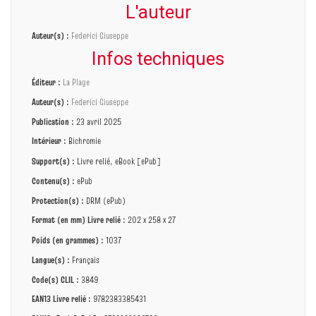
L'auteur
Auteur(s) :
Federici Giuseppe
Infos techniques
Éditeur :
La Plage
Auteur(s) :
Federici Giuseppe
Publication :
23 avril 2025
Intérieur :
Bichromie
Support(s) :
Livre relié, eBook [ePub]
Contenu(s) :
ePub
Protection(s) :
DRM (ePub)
Format (en mm)
Livre relié
:
202 x 258 x 27
Poids (en grammes) :
1037
Langue(s) :
Français
Code(s) CLIL :
3849
EAN13 Livre relié :
9782383385431