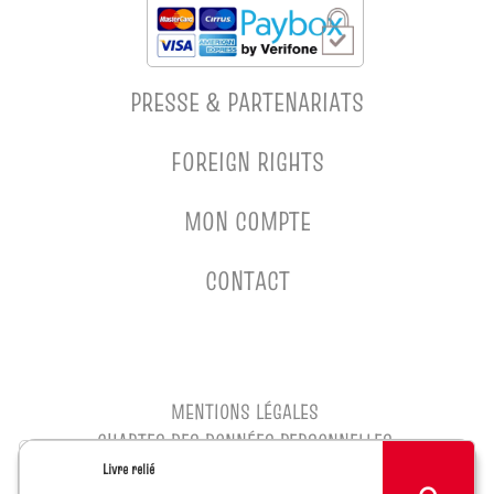
PRESSE & PARTENARIATS
FOREIGN RIGHTS
MON COMPTE
CONTACT
MENTIONS LÉGALES
CHARTES DES DONNÉES PERSONNELLES
CONDITIONS GÉNÉRALES D'UTILISATION
Livre relié