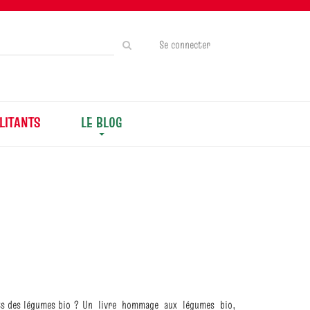
Rechercher
Se connecter
sur
le
site
LITANTS
LE BLOG
aits des légumes bio ? Un livre hommage aux légumes bio,