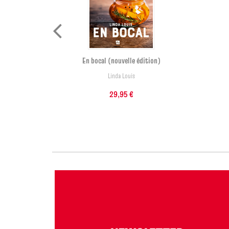
et
En bocal (nouvelle édition)
Linda Louis
29,95 €