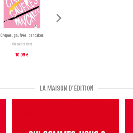
Crêpes, gaufres, pancakes
Ma fabrique à burgers
veggies
Clémence Catz
Clea
,
Estérelle Payany
10,99 €
8,49 €
LA MAISON D'ÉDITION