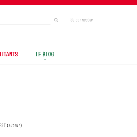
Rechercher
Se connecter
sur
le
site
LITANTS
LE BLOG
RET
(auteur)