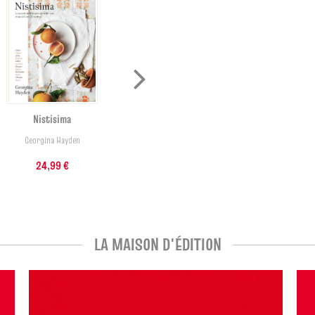
Nistisima
The Korean Vegan, les
recettes
Georgina Hayden
Joanne Lee Molinaro
24,99 €
24,99 €
À partir de
LA MAISON D'ÉDITION