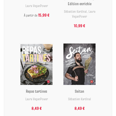
Edition enrichie
Laura VeganPower
Sébastien Kardinal
,
Laura
15,99 €
À partir de
VeganPower
10,99 €
Repas tartines
Seitan
Laura VeganPower
Sébastien Kardinal
8,49 €
8,49 €