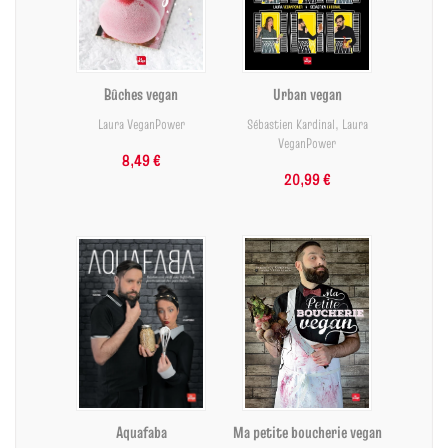
Bûches vegan
Urban vegan
Laura VeganPower
Sébastien Kardinal
,
Laura
VeganPower
8,49 €
20,99 €
Aquafaba
Ma petite boucherie vegan