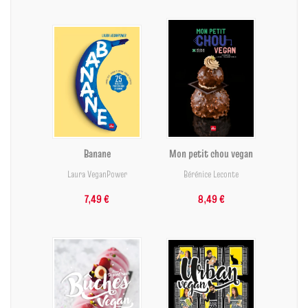
Banane
Mon petit chou vegan
Laura VeganPower
Bérénice Leconte
7,49 €
8,49 €