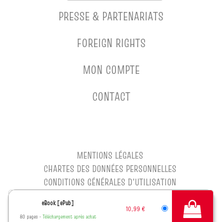
PRESSE & PARTENARIATS
FOREIGN RIGHTS
MON COMPTE
CONTACT
MENTIONS LÉGALES
CHARTES DES DONNÉES PERSONNELLES
CONDITIONS GÉNÉRALES D'UTILISATION
CONDITIONS GÉNÉRALES DE VENTE
eBook [ePub]
CHARTE DE RÉFÉRENCEMENT
10,99 €
80 pages
Téléchargement après achat