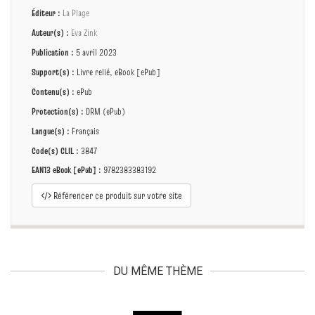
Éditeur :
La Plage
Auteur(s) :
Eva Zink
Publication :
5 avril 2023
Support(s) :
Livre relié, eBook [ePub]
Contenu(s) :
ePub
Protection(s) :
DRM (ePub)
Langue(s) :
Français
Code(s) CLIL :
3847
EAN13 eBook [ePub] :
9782383383192
Référencer ce produit sur votre site
DU MÊME THÈME