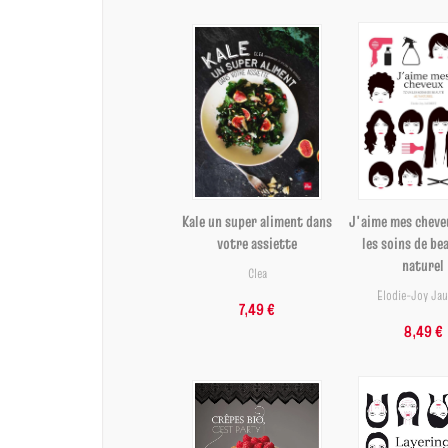
Kale un super aliment dans
J'aime mes cheve
votre assiette
les soins de be
naturel
Clea
Elodie-Joy Ja
7,49 €
8,49 €