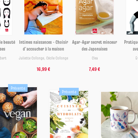
de beauté
Intimes naissances - Choisir
Agar-Agar secret minceur
Pratiqu
ses
d'accoucher à la maison
des Japonaises
ave
ubert
Juliette Collonge
,
Cécile Collonge
Clea
E
16,99 €
7,49 €
Prévente
Prévente