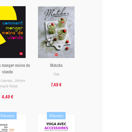
 manger moins de
Matcha
viande
Clea
e Leureux
,
Jérôme
7,49 €
rnard-Pellet
4,49 €
Prévente
Prévente