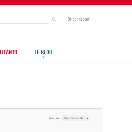
Rechercher
Se connecter
sur
le
site
LITANTS
LE BLOG
Trier par :
Parutions les plu…