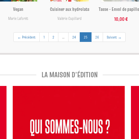
Vegan
Cuisiner aux hydrolats
Tasse - Envol de papill
Marie Laforêt
Valérie Cupillard
10,00 €
(current)
← Précédent
1
2
…
24
25
26
Suivant →
LA MAISON D'ÉDITION