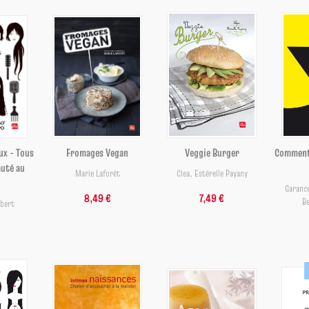
ux - Tous
Fromages Vegan
Veggie Burger
Comment
auté au
Marie Laforêt
Clea
,
Estérelle Payany
Garanc
8,49 €
7,49 €
Be
ubert