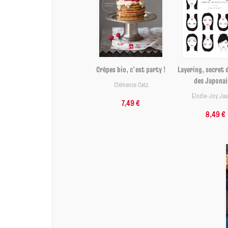
Crêpes bio, c'est party !
Layering, secret 
des Japonai
Clémence Catz
Elodie-Joy Ja
7,49 €
8,49 €