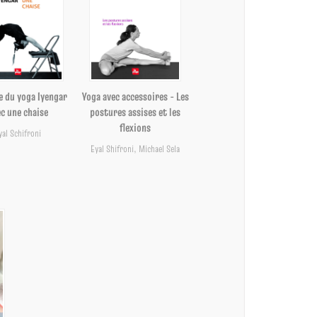
e du yoga Iyengar
Yoga avec accessoires - Les
c une chaise
postures assises et les
flexions
yal Schifroni
Eyal Shifroni
,
Michael Sela